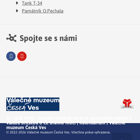
Tank T-34
Památník O.Pechala
Spojte se s námi
Facebook
Youtube
25. října 1940 - uzavření dohody mezi čs. prozatimní vládou a
vládou britskou o čs. branné moci | Kalendárium | Válečné
muzeum Česká Ves
© 2022-2026 Válečné muzeum Česká Ves. Všechna práva vyhrazena.