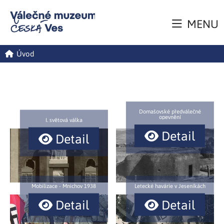
MENU
Úvod
Domašovské předválečné
opevnění
I. světová válka
Detail
Detail
Mobilizace - Mnichov 1938
Letecké havárie v Jeseníkách
Detail
Detail