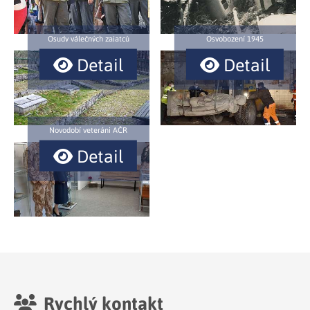
Osudy válečných zajatců
Osvobození 1945
Detail
Detail
Novodobí veteráni AČR
Detail
Rychlý kontakt