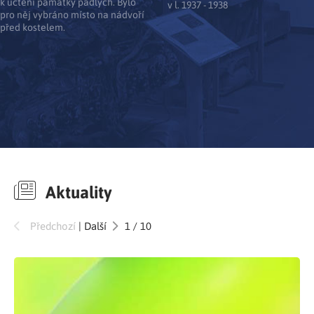
k uctění památky padlých. Bylo
v l. 1937 - 1938
pro něj vybráno místo na nádvoří
před kostelem.
Aktuality
Předchozí
|
Další
1
/
10