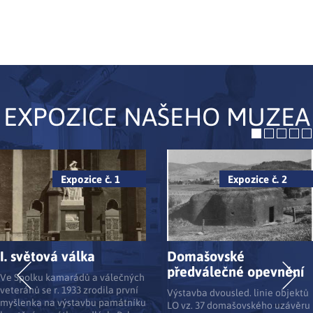
EXPOZICE NAŠEHO MUZEA
Expozice č. 1
Expozice č. 2
I. světová válka
Domašovské
předválečné opevnění
Ve Spolku kamarádů a válečných
veteránů se r. 1933 zrodila první
Výstavba dvousled. linie objektů
myšlenka na výstavbu památníku
LO vz. 37 domašovského uzávěru