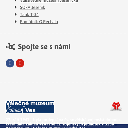
SOkA Jeseník
Tank T-34
Památník O.Pechala
Spojte se s námi
Facebook
Youtube
27. září 1941 - byla podepsána čs.-sovětská vojenská dohoda,
která dala základ výstavbě čs. vojenských jednotek v SSSR |
Kalendárium | Válečné muzeum Česká Ves