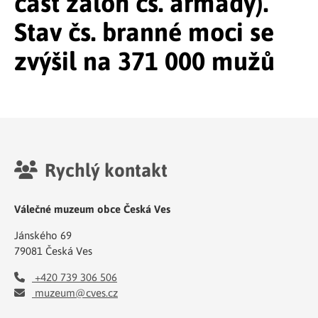
část záloh čs. armády).
Stav čs. branné moci se
zvýšil na 371 000 mužů
Rychlý kontakt
Válečné muzeum obce Česká Ves
Jánského 69
79081 Česká Ves
+420 739 306 506
muzeum@cves.cz