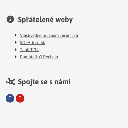
Spřátelené weby
Vlastivědné muzeum Jesenicka
SOkA Jeseník
Tank T-34
Památník O.Pechala
Spojte se s námi
Facebook
Youtube