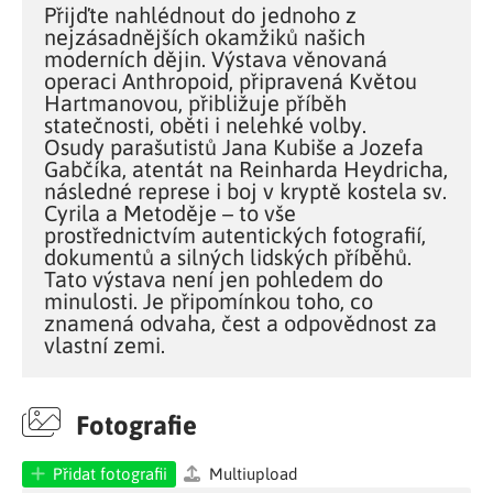
Přijďte nahlédnout do jednoho z
nejzásadnějších okamžiků našich
moderních dějin. Výstava věnovaná
operaci Anthropoid, připravená Květou
Hartmanovou, přibližuje příběh
statečnosti, oběti i nelehké volby.
Osudy parašutistů Jana Kubiše a Jozefa
Gabčíka, atentát na Reinharda Heydricha,
následné represe i boj v kryptě kostela sv.
Cyrila a Metoděje – to vše
prostřednictvím autentických fotografií,
dokumentů a silných lidských příběhů.
Tato výstava není jen pohledem do
minulosti. Je připomínkou toho, co
znamená odvaha, čest a odpovědnost za
vlastní zemi.
Fotografie
Přidat fotografii
Multiupload